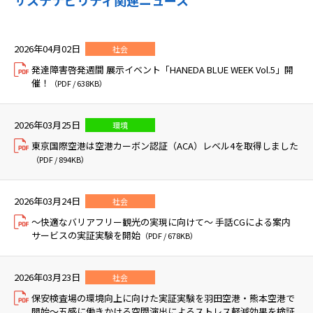
2026年04月02日
社会
発達障害啓発週間 展示イベント「HANEDA BLUE WEEK Vol.5」開
催！
（PDF / 638KB）
2026年03月25日
環境
東京国際空港は空港カーボン認証（ACA）レベル4を取得しました
（PDF / 894KB）
2026年03月24日
社会
～快適なバリアフリー観光の実現に向けて～ 手話CGによる案内
サービスの実証実験を開始
（PDF / 678KB）
2026年03月23日
社会
保安検査場の環境向上に向けた実証実験を羽田空港・熊本空港で
開始～五感に働きかける空間演出によるストレス軽減効果を検証