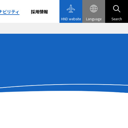
ナビリティ
採用情報
HND website
Language
Search
CS理念・経営方
ナビリティ基本
リー
al）
役員一覧
株式情報
環境（Environment）
規範
アティブへの参
グル―プ会社
IRよくあるご質問
インデックス組入