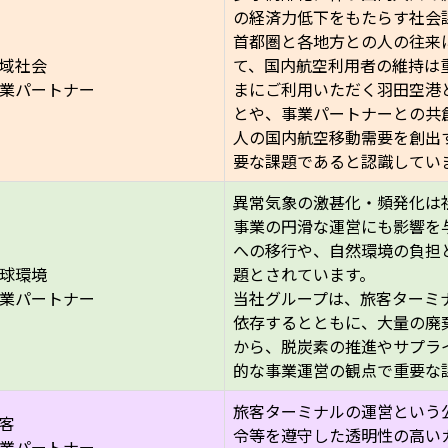
の経済力低下をもたらす社会
首都圏と各地方との人の往来
域社会
て、国内航空利用者の維持は
業パートナー
まにご利用いただく羽田空港
とや、事業パートナーとの共
人の国内航空移動需要を創出
要な課題であると認識してい
異常気象の激甚化・頻発化は
事業の円滑な運営にも影響を
への移行や、自然環境の負担
球環境
題とされています。
業パートナー
当社グループは、旅客ターミ
依存するとともに、大量の廃
から、脱炭素の推進やサプラ
的な事業運営の観点で重要な
旅客ターミナルの運営という
客
令等を遵守した透明性の高い
業パートナー