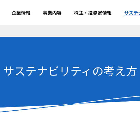
企業情報
事業内容
株主・投資家情報
サステ
基本理念・
の考え方
グ株式会社の採用情報
会社概要
事業別
財務・業績
サステナビリティ基本方針
日本空港ビルグループ採用情報
針・サステ
空港別
IRライブラ
社会（Soci
方針・行動
外部イニシ
nance）
沿革
個人投資家の皆さまへ
ライブラリー（Library）
事業拠点
IRニュース
画・ESG
サステナビリティの考え方