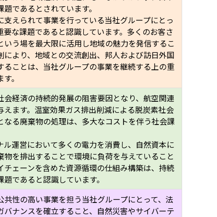
課題であるとされています。
に支えられて事業を行っている当社グループにとっ
重要な課題であると認識しています。多くのお客さ
という場を最大限に活用し地域の魅力を発信するこ
創により、地域との交流創出、邦人および訪日外国
することは、当社グループの事業を継続する上の重
ます。
社会経済の持続的発展の阻害要因となり、航空関連
与えます。温室効果ガス排出削減による脱炭素社会
となる廃棄物の処理は、多大なコストを伴う社会課
ナル運営において多くの電力を消費し、自然資本に
棄物を排出することで環境に負荷を与えていること
イチェーンを含めた資源循環の仕組み構築は、持続
課題であると認識しています。
公共性の高い事業を担う当社グループにとって、法
ガバナンスを確立すること、自然災害やサイバーテ