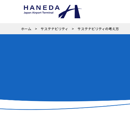
ホーム
サステナビリティ
サステナビリティの考え方
企業情報
事業内容
株主・投資家情報
サステナビリティ
採用情報
ごあいさつ
事業の全体像
経営方針
サステナビリティ
日本空港ビルデン
羽田空港とともに
IRカレンダー
ガバナンス（Gover
歩んだ歴史