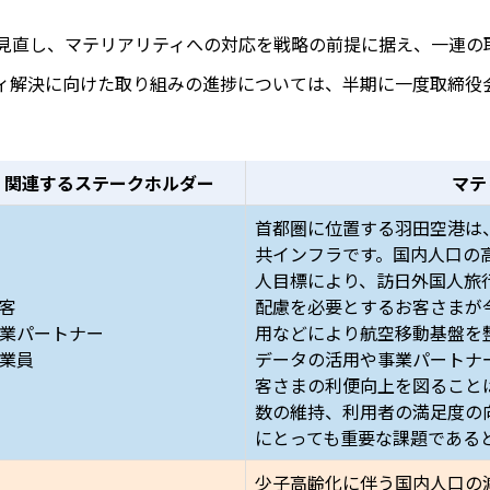
見直し、マテリアリティへの対応を戦略の前提に据え、一連の
ィ解決に向けた取り組みの進捗については、半期に一度取締役
関連するステークホルダー
マテ
首都圏に位置する羽田空港は
共インフラです。国内人口の高
人目標により、訪日外国人旅
客
配慮を必要とするお客さまが
業パートナー
用などにより航空移動基盤を
業員
データの活用や事業パートナ
客さまの利便向上を図ること
数の維持、利用者の満足度の
にとっても重要な課題である
少子高齢化に伴う国内人口の