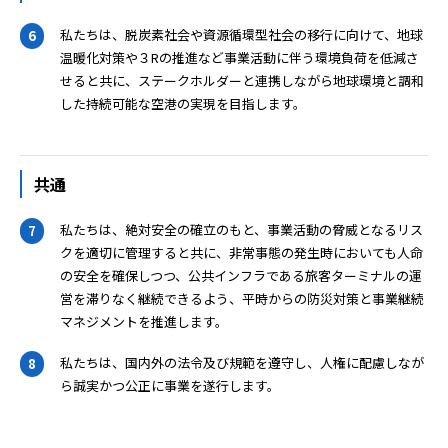
私たちは、脱炭素社会や資源循環型社会の移行に向けて、地球
6
温暖化対策や３Rの推進など事業活動に伴う環境負荷を低減さ
せると共に、ステークホルダーと連携しながら地球環境と調和
した持続可能な空港の実現を目指します。
共通
私たちは、絶対安全の確立のもと、事業活動の脅威となるリス
7
クを適切に管理すると共に、非常事態の発生時においても人命
の安全を確保しつつ、公共インフラである旅客ターミナルの運
営を滞りなく継続できるよう、平時からの防災対策と事業継続
マネジメントを推進します。
私たちは、国内外の法令及び規範を遵守し、人権に配慮しなが
8
ら誠実かつ公正に事業を遂行します。