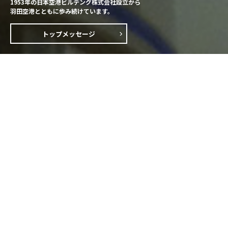
1953年の日本空港ビルデング株式会社設立から
羽田空港とともに歩み続けています。
トップメッセージ
新着情報
ニュースリリース
IRニュース
旅客ターミナル利用実績
2026年08月06日
店舗情報
羽田空港限定商品が“茨城空港”に初登場！ 「羽田空港フェアin 茨
城空港」を開催
（PDF / 580KB）
2026年07月31日
メディア
航空業界の共創を促進する国際サミット「FTE World Innovation
Summit 2027」を開催 ～共創を通じて航空・空港業界の未来を
羽田から発信～
（PDF / 969KB）
2026年07月31日
企業情報