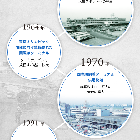
人気スポットへの発展
東京オリンピック
開催に向け整備された
国際線ターミナル
ターミナルビルの
規模は
2倍強に拡大
国際線到着ターミナル
供用開始
旅客数は1000万人の
大台に突入